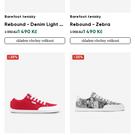
Změnit region
Barefoot tenisky
Barefoot tenisky
Vyberte zemi dodání
Rebound - Denim Light Blue
Rebound - Zebra
1 490 Kč
1 490 Kč
1 990 Kč
1 990 Kč
skladem všechny velikosti
skladem všechny velikosti
Vyberte jazyk
-25%
-25%
Změnit