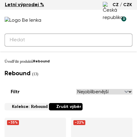
Letní výprodej %
CZ / CZK
0
Úvod
Filtr produktů
Rebound
Rebound
(13)
Filtr
Rebound
Kolekce:
Zrušit výběr
-35%
-22%