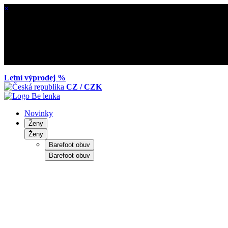
×
Letní výprodej %
CZ / CZK
Novinky
Ženy
Ženy
Barefoot obuv
Barefoot obuv