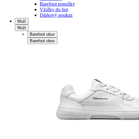
Barefoot ponožky
Vložky do bot
Dárkový poukaz
Muži
Muži
Barefoot obuv
Barefoot obuv