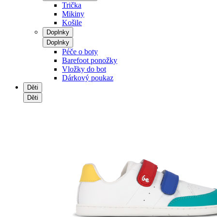
Trička
Mikiny
Košile
Doplnky
Doplnky
Péče o boty
Barefoot ponožky
Vložky do bot
Dárkový poukaz
Děti
Děti