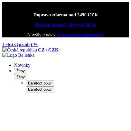
×
Doprava zdarma nad 2490 CZK
Back to School – slevy až 30 %
Navštivte nás v
kamenných prodejnách
Letní výprodej %
CZ / CZK
Novinky
Ženy
Ženy
Barefoot obuv
Barefoot obuv