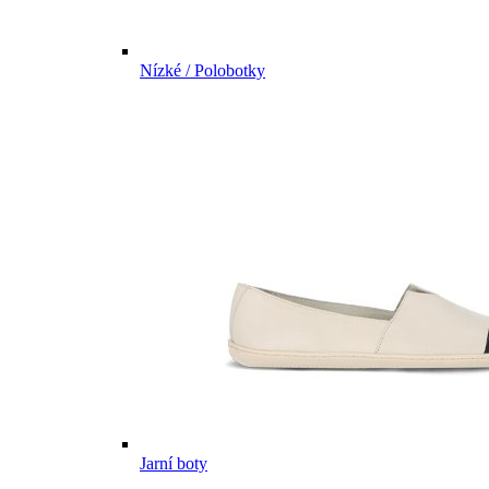
Nízké / Polobotky
Jarní boty