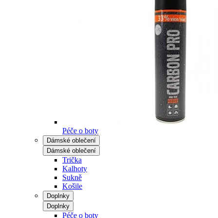
Péče o boty
Dámské oblečení
Dámské oblečení
Trička
Kalhoty
Sukně
Košile
Doplnky
Doplnky
Péče o boty