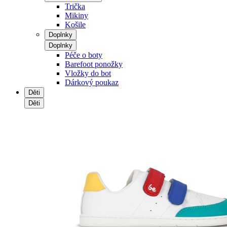
Trička
Mikiny
Košile
Doplnky
Doplnky
Péče o boty
Barefoot ponožky
Vložky do bot
Dárkový poukaz
Děti
Děti