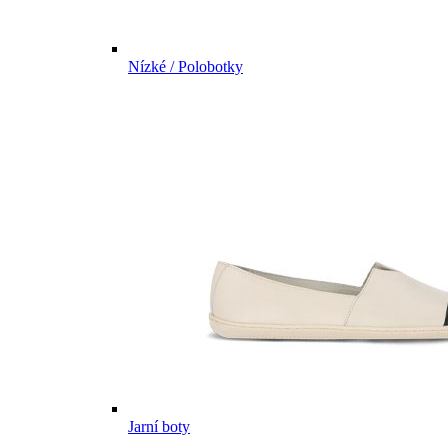
Nízké / Polobotky
Jarní boty