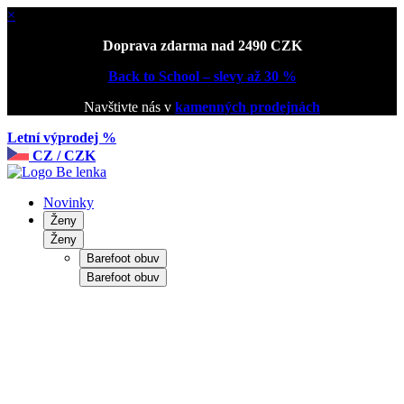
×
Doprava zdarma nad 2490 CZK
Back to School – slevy až 30 %
Navštivte nás v
kamenných prodejnách
Letní výprodej %
CZ / CZK
Novinky
Ženy
Ženy
Barefoot obuv
Barefoot obuv