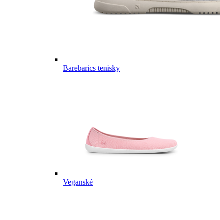
Barebarics tenisky
Veganské