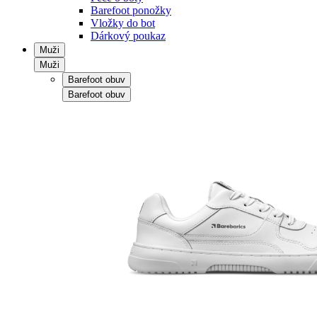
Barefoot ponožky
Vložky do bot
Dárkový poukaz
Muži
Muži
Barefoot obuv
Barefoot obuv