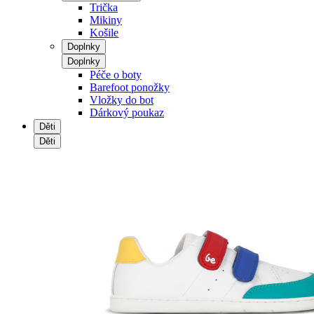
Trička
Mikiny
Košile
Doplnky
Doplnky
Péče o boty
Barefoot ponožky
Vložky do bot
Dárkový poukaz
Děti
Děti