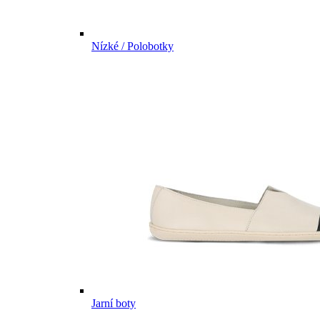
Nízké / Polobotky
Jarní boty