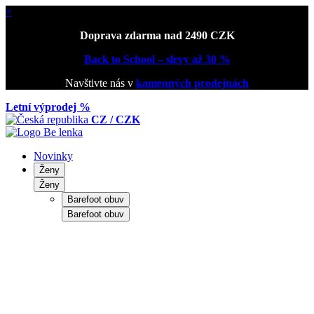
×
Doprava zdarma nad 2490 CZK
Back to School – slevy až 30 %
Navštivte nás v
kamenných prodejnách
Letní výprodej %
CZ / CZK
Novinky
Ženy
Ženy
Barefoot obuv
Barefoot obuv