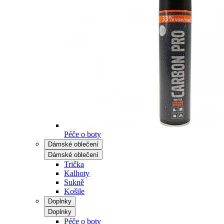
Péče o boty
Dámské oblečení
Dámské oblečení
Trička
Kalhoty
Sukně
Košile
Doplnky
Doplnky
Péče o boty