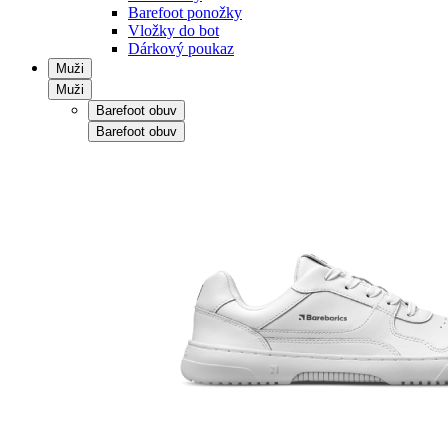
Barefoot ponožky
Vložky do bot
Dárkový poukaz
Muži
Muži
Barefoot obuv
Barefoot obuv