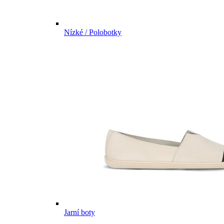
Nízké / Polobotky
Jarní boty