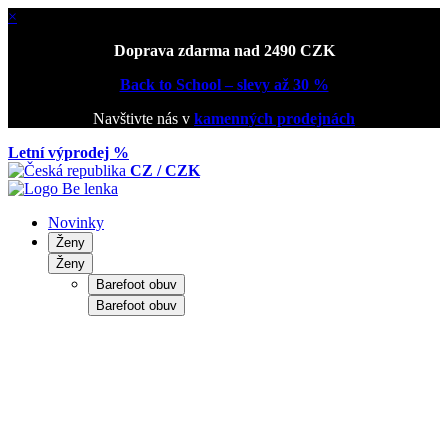
×
Doprava zdarma nad 2490 CZK
Back to School – slevy až 30 %
Navštivte nás v
kamenných prodejnách
Letní výprodej %
CZ / CZK
Novinky
Ženy
Ženy
Barefoot obuv
Barefoot obuv