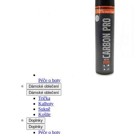
Péče o boty
Dámské oblečení
Dámské oblečení
Trička
Kalhoty
Sukně
Košile
Doplnky
Doplnky
Péče o boty