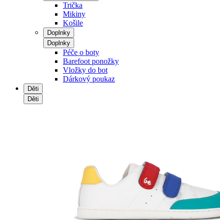
Trička
Mikiny
Košile
Doplnky
Doplnky
Péče o boty
Barefoot ponožky
Vložky do bot
Dárkový poukaz
Děti
Děti