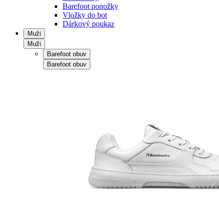
Barefoot ponožky
Vložky do bot
Dárkový poukaz
Muži
Muži
Barefoot obuv
Barefoot obuv