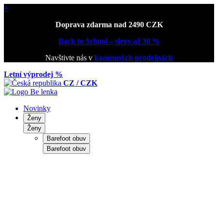
×
Doprava zdarma nad 2490 CZK
Back to School – slevy až 30 %
Navštivte nás v
kamenných prodejnách
Letní výprodej %
CZ / CZK
Novinky
Ženy
Ženy
Barefoot obuv
Barefoot obuv