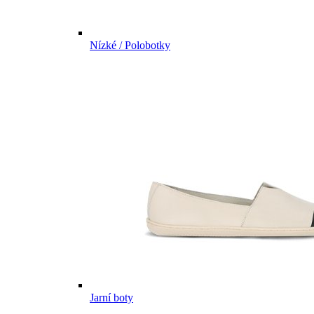
Nízké / Polobotky
Jarní boty