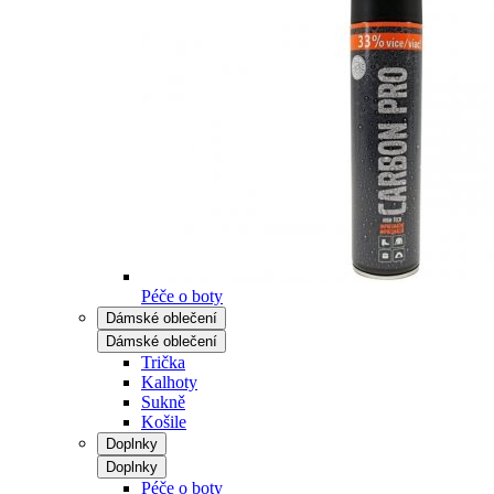
Péče o boty
Dámské oblečení
Dámské oblečení
Trička
Kalhoty
Sukně
Košile
Doplnky
Doplnky
Péče o boty