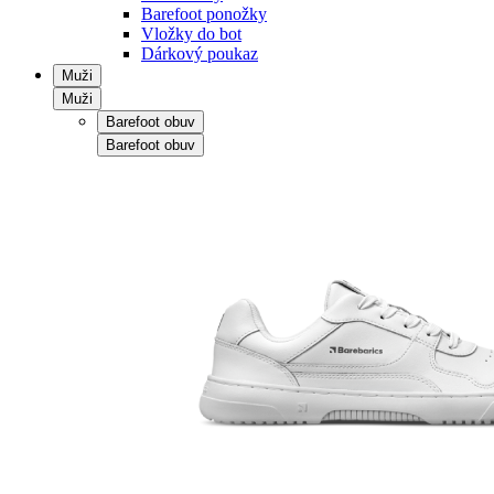
Barefoot ponožky
Vložky do bot
Dárkový poukaz
Muži
Muži
Barefoot obuv
Barefoot obuv