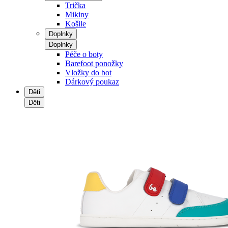
Trička
Mikiny
Košile
Doplnky
Doplnky
Péče o boty
Barefoot ponožky
Vložky do bot
Dárkový poukaz
Děti
Děti