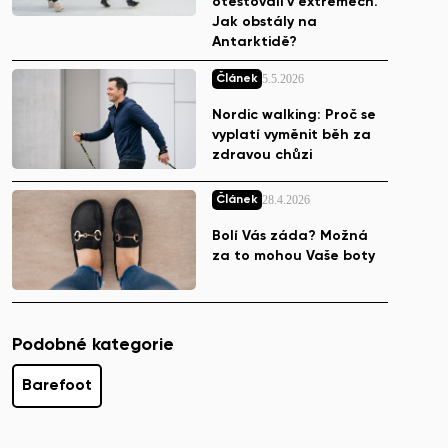
otestovali v extrémech.
Jak obstály na
Antarktidě?
5.5.2026
Článek
Nordic walking: Proč se
vyplatí vyměnit běh za
zdravou chůzi
28.4.2026
Článek
Bolí Vás záda? Možná
za to mohou Vaše boty
Podobné kategorie
Barefoot