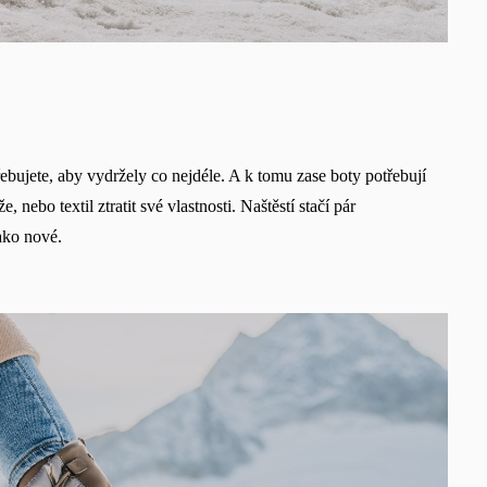
Vyberte jazyk
Změnit
ebujete, aby vydržely co nejdéle. A k tomu zase boty potřebují
ebo textil ztratit své vlastnosti. Naštěstí stačí pár
ako nové.