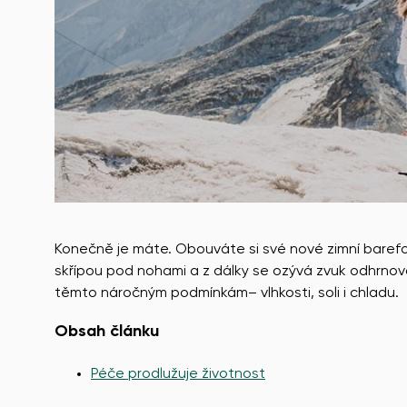
Konečně je máte. Obouváte si své nové zimní barefo
skřípou pod nohami a z dálky se ozývá zvuk odhrnová
těmto náročným podmínkám– vlhkosti, soli i chladu.
Obsah článku
Péče prodlužuje životnost