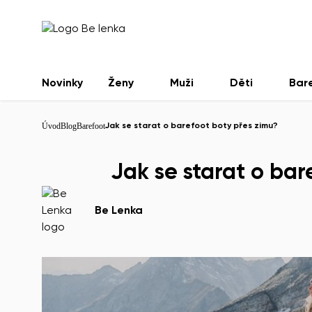
Novinky
Ženy
Muži
Děti
Bar
Úvod
Blog
Barefoot
Jak se starat o barefoot boty přes zimu?
Jak se starat o bar
Be Lenka