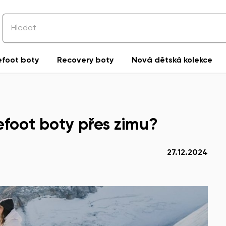
efoot boty
Recovery boty
Nová dětská kolekce
efoot boty přes zimu?
27.12.2024