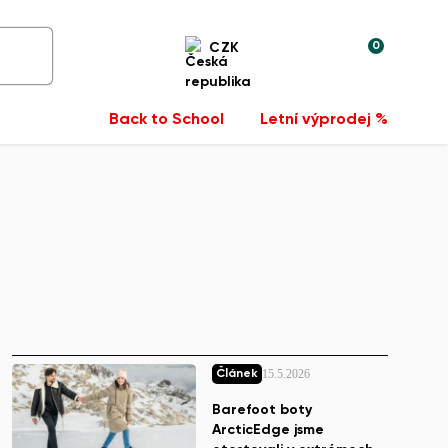
0
CZK
Back to School
Letní výprodej %
15.5.2026
Článek
Barefoot boty
ArcticEdge jsme