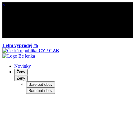
×
Letní výprodej %
CZ / CZK
Novinky
Ženy
Ženy
Barefoot obuv
Barefoot obuv