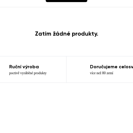
Přidat hodnocení
Zatím žádné produkty.
Ruční výroba
Doručujeme celos
poctivě vyráběné produkty
více než 80 zemí