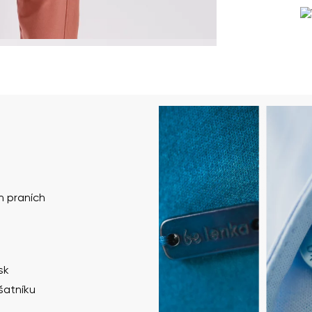
h praních
sk
šatníku