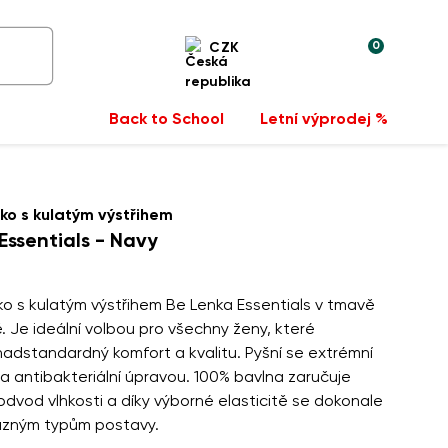
0
CZK
Back to School
Letní výprodej %
ko s kulatým výstřihem
Essentials - Navy
o s kulatým výstřihem Be Lenka Essentials v tmavě
 Je ideální volbou pro všechny ženy, které
nadstandardný komfort a kvalitu. Pyšní se extrémní
a antibakteriální úpravou. 100% bavlna zaručuje
odvod vlhkosti a díky výborné elasticitě se dokonale
různým typům postavy.