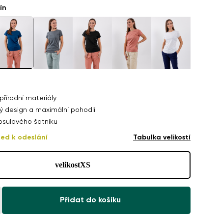
ín
řírodní materiály
 design a maximální pohodlí
psulového šatníku
ned k odeslání
Tabulka velikostí
velikost
XS
Přidat do košíku