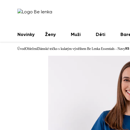
Novinky
Ženy
Muži
Děti
Bar
Úvod
Oblečení
Dámské tričko s kulatým výstřihem Be Lenka Essentials - Navy
XS