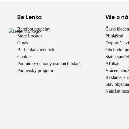
Be Lenka
Vše o n
Barefoot prodejny
Často kladen
Store Locator
Přihlášení
O nás
Doporuč a zí
Be Lenka v médiích
Obchodní po
Cookies
Statut spotře
Podmínky ochrany osobních údajů
Affiliate
Partnerský program
Vrácení zbož
Reklamace z
Stav objedn
Nahlásit ne