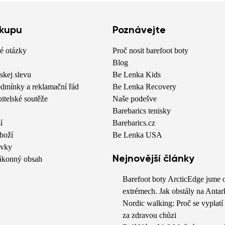
ákupu
Poznávejte
é otázky
Proč nosit barefoot boty
Blog
skej slevu
Be Lenka Kids
dmínky a reklamační řád
Be Lenka Recovery
bitelské soutěže
Naše podešve
Barebarics tenisky
í
Barebarics.cz
boží
Be Lenka USA
avky
Nejnovější články
zákonný obsah
Barefoot boty ArcticEdge jsme o
extrémech. Jak obstály na Antar
Nordic walking: Proč se vyplatí
za zdravou chůzi