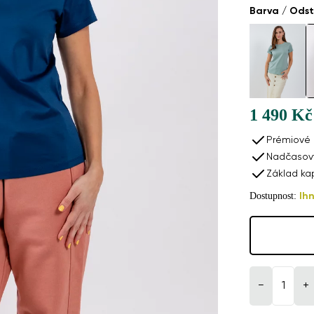
Barva / Odst
1 490 Kč
Prémiové p
Nadčasový
Základ ka
Dostupnost:
Ih
−
+