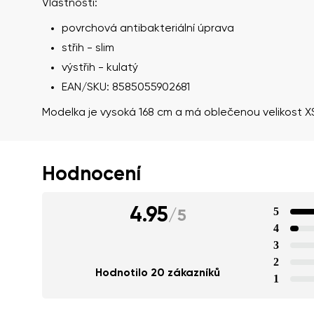
Vlastnosti:
povrchová antibakteriální úprava
střih - slim
výstřih - kulatý
EAN/SKU: 8585055902681
Modelka je vysoká 168 cm a má oblečenou velikost X
Hodnocení
4.95
5
/
5
4
3
2
Hodnotilo 20 zákazníků
1