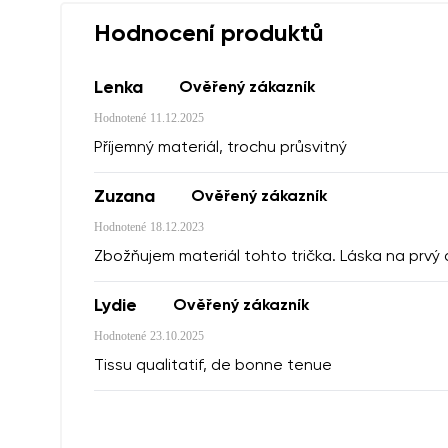
Vaše jméno a příj
Hodnocení produktů
Vaše jméno
Lenka
Ověřený zákazník
Hodnotené
11.12.2025
Varianta
číslo objednávky
Příjemný materiál, trochu průsvitný
Zuzana
Ověřený zákazník
Hodnotené
18.12.2023
Otázka
Textové hodnocen
Zbožňujem materiál tohto trička. Láska na prvý
Lydie
Ověřený zákazník
Hodnotené
23.10.2025
Souhlasím se z
Tissu qualitatif, de bonne tenue
Hodnocení
Souhlasím se z