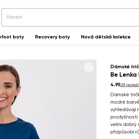
efoot boty
Recovery boty
Nová dětská kolekce
Dámské trič
Be Lenka 
4.95
20 recenzí
Dámské tričk
modré barvě.
vyhledávají 
prodyšností 
velmi dobrý 
přizpůsobí 