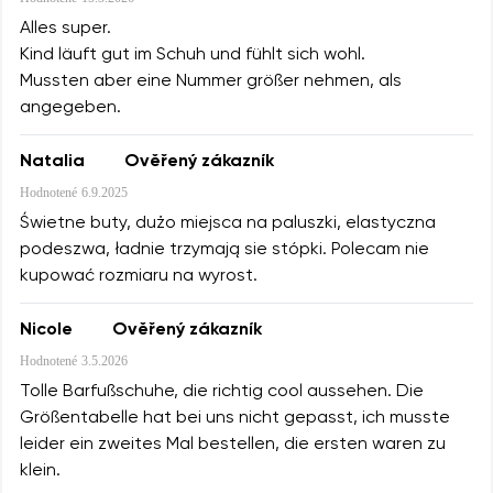
Alles super.
Kind läuft gut im Schuh und fühlt sich wohl.
Mussten aber eine Nummer größer nehmen, als
angegeben.
Natalia
Ověřený zákazník
Hodnotené
6.9.2025
Świetne buty, dużo miejsca na paluszki, elastyczna
podeszwa, ładnie trzymają sie stópki. Polecam nie
kupować rozmiaru na wyrost.
Nicole
Ověřený zákazník
Hodnotené
3.5.2026
Tolle Barfußschuhe, die richtig cool aussehen. Die
Größentabelle hat bei uns nicht gepasst, ich musste
leider ein zweites Mal bestellen, die ersten waren zu
klein.