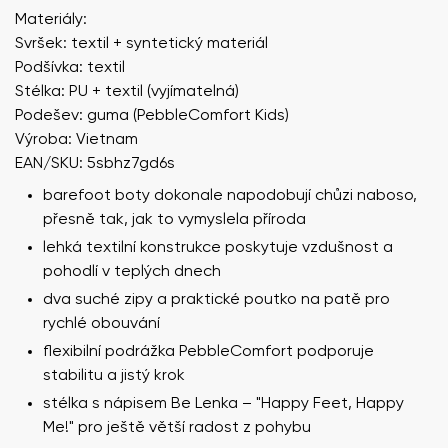
Materiály:
Svršek: textil + syntetický materiál
Podšívka: textil
Stélka: PU + textil (vyjímatelná)
Podešev: guma (PebbleComfort Kids)
Výroba: Vietnam
EAN/SKU: 5sbhz7gd6s
barefoot boty dokonale napodobují chůzi naboso,
přesně tak, jak to vymyslela příroda
lehká textilní konstrukce poskytuje vzdušnost a
pohodlí v teplých dnech
dva suché zipy a praktické poutko na patě pro
rychlé obouvání
flexibilní podrážka PebbleComfort podporuje
stabilitu a jistý krok
stélka s nápisem Be Lenka – "Happy Feet, Happy
Me!" pro ještě větší radost z pohybu