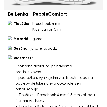
Be Lenka - PebbleComfort
Vaše jméno a příjmení
Tloušťka:
Preschool: 4 mm
Kids, Junior: 5 mm
Vaše jméno
Varianta
Váš e-mail
Materiál:
guma
Sezóna:
jaro, léto, podzim
Změnit region
číslo objednávky
Vlastnosti:
Vyberte zemi dodání
Varianta
- výborná flexibilita, přilnavost a
protiskluzovost
- podrážka s vynikajícími vlastnostmi dbá na
Textové hodnocení
potřeby dětské nohy a dokonale se jí
Vyberte jazyk
Otázka
přizpusobuje
- Tloušťka - Preschool: 4 mm (1,5 mm základ +
2,5 mm výstupky)
- Tloušťka - Kids, Junior: 5 mm (2,5 mm základ +