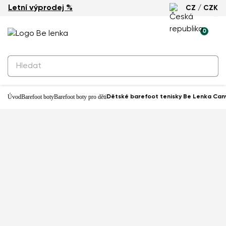
Letní výprodej %
CZ / CZK
Novinka
0
Úvod
Barefoot boty
Barefoot boty pro děti
Dětské barefoot tenisky Be Lenka Canvi