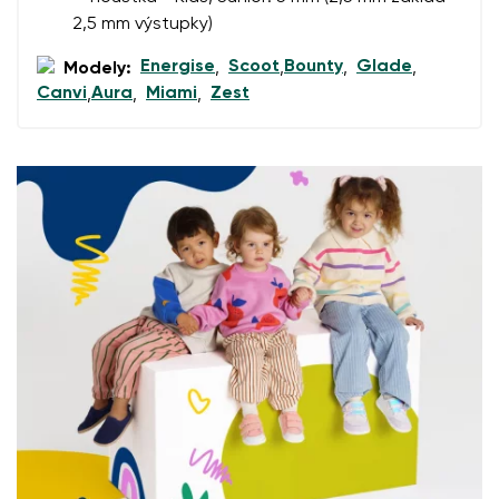
Hodnocení
2,5 mm výstupky)
Změnit
Souhlasím se zpracováním zadaných osobních údajů
Energise
Scoot
Bounty
Glade
Modely:
,
,
,
,
ve smyslu
těchto podmínek
a jejich zveřejněním.
Souhlasím se zpracováním zadaných osobních údajů
Canvi
Aura
Miami
Zest
,
,
,
ve smyslu
těchto podmínek
a jejich zveřejněním.
Přidat hodnocení