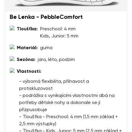
Vaše jméno a příjmení
Be Lenka - PebbleComfort
Vaše jméno
Varianta
Tloušťka:
Preschool: 4 mm
Kids, Junior: 5 mm
Váš e-mail
Materiál:
guma
Změnit region
číslo objednávky
Sezóna:
jaro, léto, podzim
Vyberte zemi dodání
Varianta
Vlastnosti:
- výborná flexibilita, přilnavost a
protiskluzovost
Textové hodnocení
Vyberte jazyk
- podrážka s vynikajícími vlastnostmi dbá na
Otázka
potřeby dětské nohy a dokonale se jí
přizpusobuje
- Tloušťka - Preschool: 4 mm (1,5 mm základ +
2,5 mm výstupky)
Hodnocení
Změnit
- Tloušťka - Kids, Junior: 5 mm (2,5 mm základ +