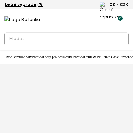
Letní výprodej %
CZ / CZK
Novinka
0
Úvod
Barefoot boty
Barefoot boty pro děti
Dětské barefoot tenisky Be Lenka Canvi Preschoo