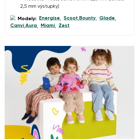
Souhlasím se zpracováním zadaných osobních údajů
2,5 mm výstupky)
ve smyslu
těchto podmínek
a jejich zveřejněním.
Souhlasím se zpracováním zadaných osobních údajů
Energise
Scoot
Bounty
Glade
Modely:
,
,
,
,
ve smyslu
těchto podmínek
a jejich zveřejněním.
Canvi
Aura
Miami
Zest
,
,
,
Přidat hodnocení