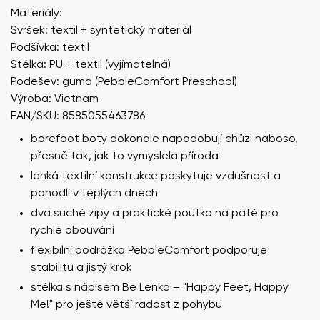
Materiály:
Svršek: textil + syntetický materiál
Podšívka: textil
Stélka: PU + textil (vyjímatelná)
Podešev: guma (PebbleComfort Preschool)
Výroba: Vietnam
EAN/SKU: 8585055463786
barefoot boty dokonale napodobují chůzi naboso,
přesně tak, jak to vymyslela příroda
lehká textilní konstrukce poskytuje vzdušnost a
pohodlí v teplých dnech
dva suché zipy a praktické poutko na patě pro
rychlé obouvání
flexibilní podrážka PebbleComfort podporuje
stabilitu a jistý krok
stélka s nápisem Be Lenka – "Happy Feet, Happy
Me!" pro ještě větší radost z pohybu