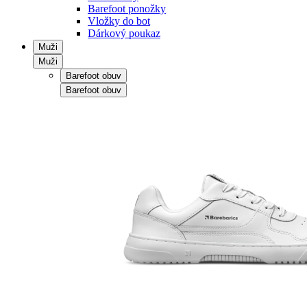
Barefoot ponožky
Vložky do bot
Dárkový poukaz
Muži
Muži
Barefoot obuv
Barefoot obuv