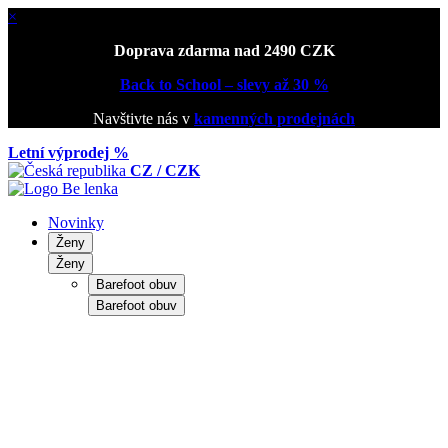
×
Doprava zdarma nad 2490 CZK
Back to School – slevy až 30 %
Navštivte nás v
kamenných prodejnách
Letní výprodej %
CZ / CZK
Novinky
Ženy
Ženy
Barefoot obuv
Barefoot obuv