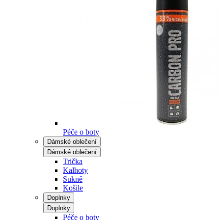
Péče o boty
Dámské oblečení
Dámské oblečení
Trička
Kalhoty
Sukně
Košile
Doplnky
Doplnky
Péče o boty