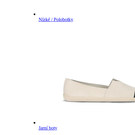
Nízké / Polobotky
Jarní boty