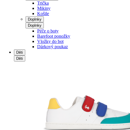
Trička
Mikiny
Košile
Doplnky
Doplnky
Péče o boty
Barefoot ponožky
Vložky do bot
Dárkový poukaz
Děti
Děti