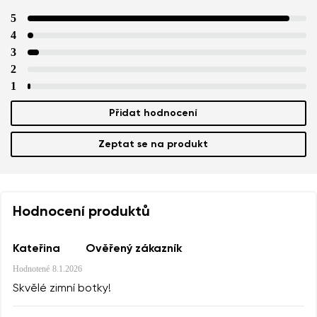
5
4
3
2
1
Přidat hodnocení
Zeptat se na produkt
Hodnocení produktů
Kateřina
Ověřený zákazník
Hodnotené
8.1.2026
Skvělé zimní botky!