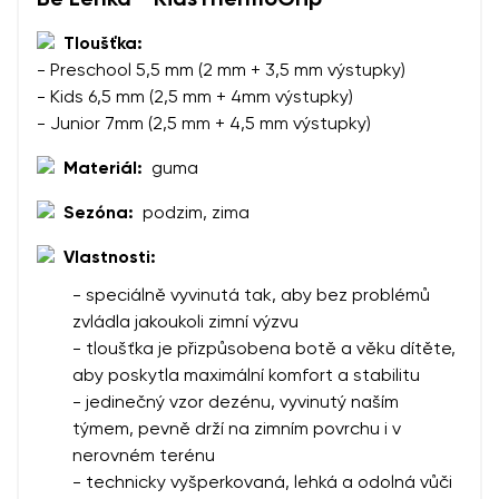
Vaše jméno
Varianta
Váš e-mail
Tloušťka:
- Preschool 5,5 mm (2 mm + 3,5 mm výstupky)
- Kids 6,5 mm (2,5 mm + 4mm výstupky)
Změnit region
číslo objednávky
- Junior 7mm (2,5 mm + 4,5 mm výstupky)
Vyberte zemi dodání
Varianta
Materiál:
guma
Sezóna:
podzim, zima
Textové hodnocení
Vyberte jazyk
Vlastnosti:
Otázka
- speciálně vyvinutá tak, aby bez problémů
zvládla jakoukoli zimní výzvu
- tloušťka je přizpůsobena botě a věku dítěte,
Hodnocení
aby poskytla maximální komfort a stabilitu
Změnit
- jedinečný vzor dezénu, vyvinutý naším
Souhlasím se zpracováním zadaných osobních údajů
týmem, pevně drží na zimním povrchu i v
ve smyslu
těchto podmínek
a jejich zveřejněním.
Souhlasím se zpracováním zadaných osobních údajů
nerovném terénu
ve smyslu
těchto podmínek
a jejich zveřejněním.
- technicky vyšperkovaná, lehká a odolná vůči