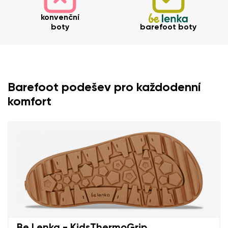
konvenční
boty
barefoot boty
Barefoot podešev pro každodenní
komfort
Vaše jméno a příjmení
Be Lenka - KidsThermoGrip