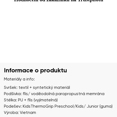
Informace o produktu
Materiály a info:
Svršek: textil + syntetický materiál
Podšívka: flís/ voděodolná paropropustná memrána
Stélka: PU + flís (vyjímatelná)
Podešev: KidsThermoGrip Preschool/Kids/ Junior (guma)
Výroba: Vietnam