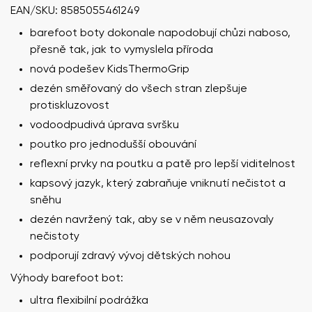
EAN/SKU: 8585055461249
barefoot boty dokonale napodobují chůzi naboso,
přesně tak, jak to vymyslela příroda
nová podešev KidsThermoGrip
dezén směřovaný do všech stran zlepšuje
protiskluzovost
vodoodpudivá úprava svršku
poutko pro jednodušší obouvání
reflexní prvky na poutku a patě pro lepší viditelnost
kapsový jazyk, který zabraňuje vniknutí nečistot a
sněhu
dezén navržený tak, aby se v něm neusazovaly
nečistoty
podporují zdravý vývoj dětských nohou
Výhody barefoot bot:
ultra flexibilní podrážka