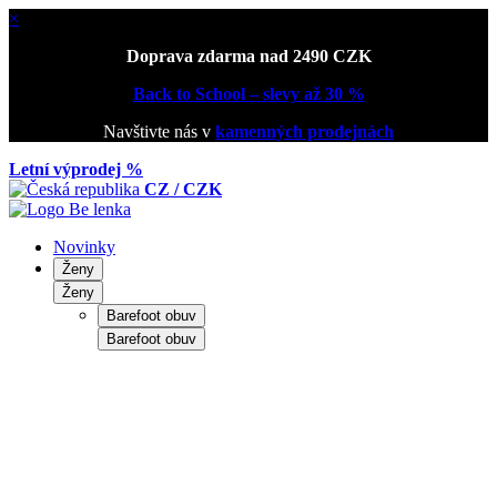
×
Doprava zdarma nad 2490 CZK
Back to School – slevy až 30 %
Navštivte nás v
kamenných prodejnách
Letní výprodej %
CZ / CZK
Novinky
Ženy
Ženy
Barefoot obuv
Barefoot obuv