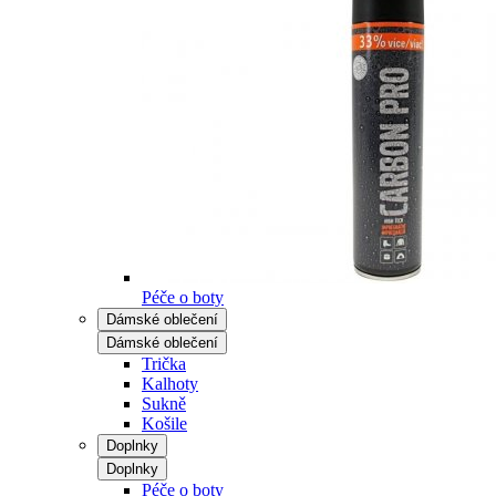
Péče o boty
Dámské oblečení
Dámské oblečení
Trička
Kalhoty
Sukně
Košile
Doplnky
Doplnky
Péče o boty