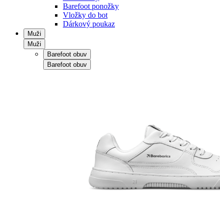
Barefoot ponožky
Vložky do bot
Dárkový poukaz
Muži
Muži
Barefoot obuv
Barefoot obuv