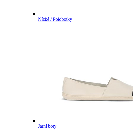
Nízké / Polobotky
Jarní boty