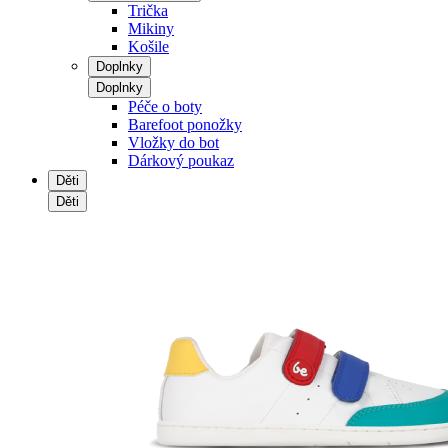
Trička
Mikiny
Košile
Doplnky
Doplnky
Péče o boty
Barefoot ponožky
Vložky do bot
Dárkový poukaz
Děti
Děti