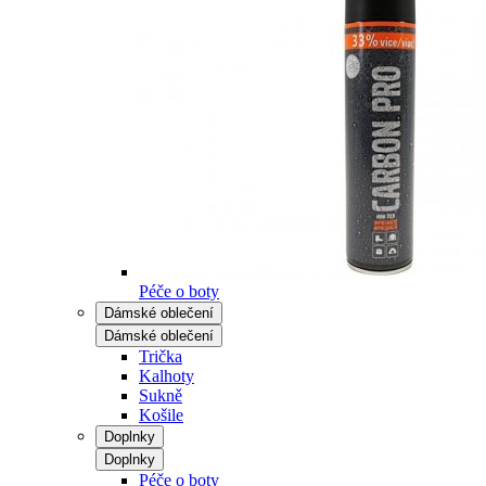
Péče o boty
Dámské oblečení
Dámské oblečení
Trička
Kalhoty
Sukně
Košile
Doplnky
Doplnky
Péče o boty