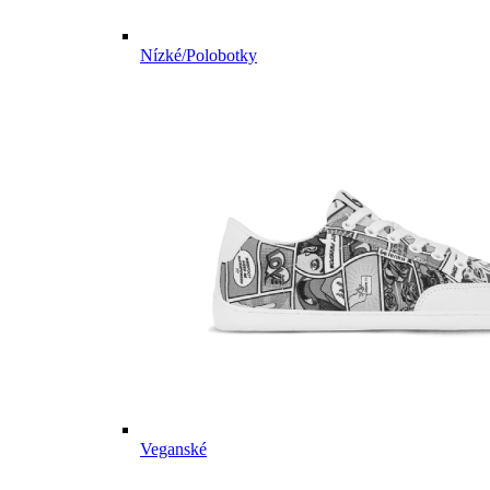
Nízké/Polobotky
Veganské