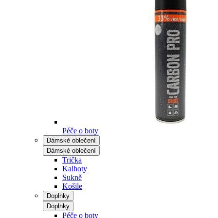
Péče o boty
Dámské oblečení
Dámské oblečení
Trička
Kalhoty
Sukně
Košile
Doplnky
Doplnky
Péče o boty