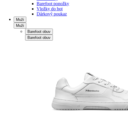
Barefoot ponožky
Vložky do bot
Dárkový poukaz
Muži
Muži
Barefoot obuv
Barefoot obuv