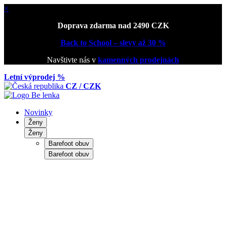
×
Doprava zdarma nad 2490 CZK
Back to School – slevy až 30 %
Navštivte nás v
kamenných prodejnách
Letní výprodej %
CZ / CZK
Novinky
Ženy
Ženy
Barefoot obuv
Barefoot obuv