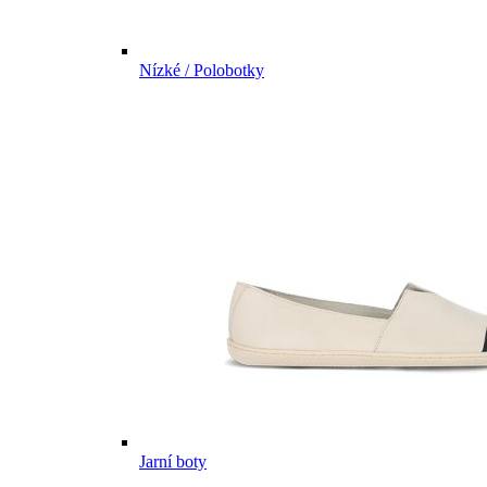
Nízké / Polobotky
Jarní boty