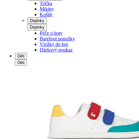
Trička
Mikiny
Košile
Doplnky
Doplnky
Péče o boty
Barefoot ponožky
Vložky do bot
Dárkový poukaz
Děti
Děti