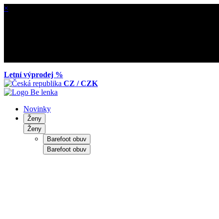
×
Letní výprodej %
CZ / CZK
Novinky
Ženy
Ženy
Barefoot obuv
Barefoot obuv