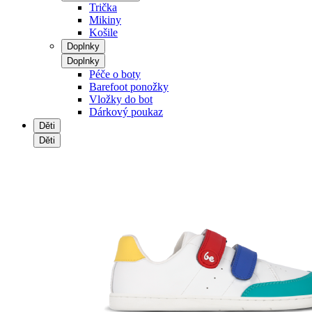
Trička
Mikiny
Košile
Doplnky
Doplnky
Péče o boty
Barefoot ponožky
Vložky do bot
Dárkový poukaz
Děti
Děti