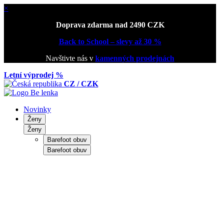
×
Doprava zdarma nad 2490 CZK
Back to School – slevy až 30 %
Navštivte nás v
kamenných prodejnách
Letní výprodej %
CZ / CZK
Novinky
Ženy
Ženy
Barefoot obuv
Barefoot obuv