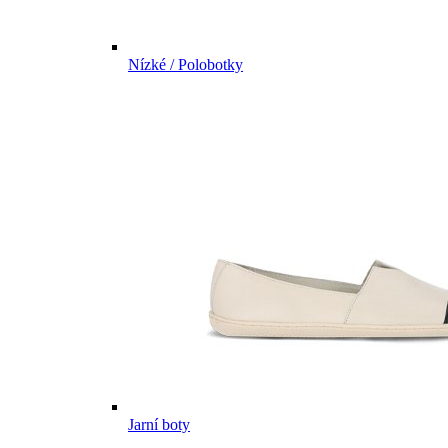
Nízké / Polobotky
Jarní boty