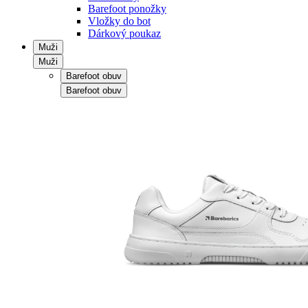
Barefoot ponožky
Vložky do bot
Dárkový poukaz
Muži
Muži
Barefoot obuv
Barefoot obuv