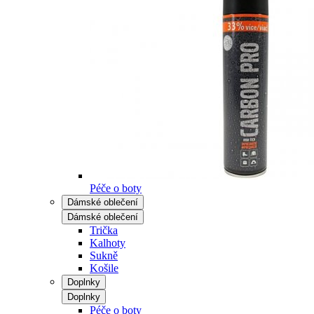
Péče o boty
Dámské oblečení
Dámské oblečení
Trička
Kalhoty
Sukně
Košile
Doplnky
Doplnky
Péče o boty