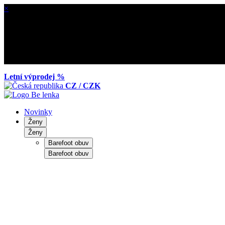
×
Letní výprodej %
CZ / CZK
Novinky
Ženy
Ženy
Barefoot obuv
Barefoot obuv