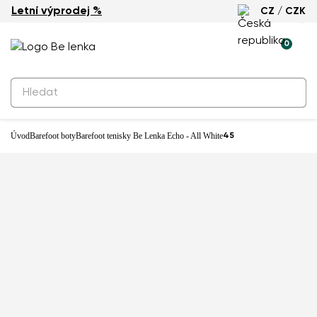
Letní výprodej %
CZ / CZK
0
Úvod
Barefoot boty
Barefoot tenisky Be Lenka Echo - All White
45