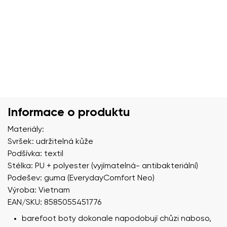
Informace o produktu
Materiály:
Svršek: udržitelná kůže
Podšívka: textil
Stélka: PU + polyester (vyjímatelná- antibakteriální)
Podešev: guma (EverydayComfort Neo)
Výroba: Vietnam
EAN/SKU: 8585055451776
barefoot boty dokonale napodobují chůzi naboso,