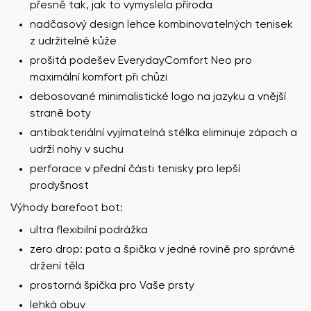
přesně tak, jak to vymyslela příroda
nadčasový design lehce kombinovatelných tenisek
z udržitelné kůže
prošitá podešev EverydayComfort Neo pro
maximální komfort při chůzi
debosované minimalistické logo na jazyku a vnější
straně boty
antibakteriální vyjímatelná stélka eliminuje zápach a
udrží nohy v suchu
perforace v přední části tenisky pro lepší
prodyšnost
Výhody barefoot bot:
ultra flexibilní podrážka
zero drop: pata a špička v jedné rovině pro správné
držení těla
prostorná špička pro Vaše prsty
lehká obuv