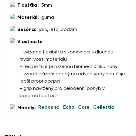
Tloušťka:
5mm
Materiál:
guma
Sezóna:
jaro, léto, podzim
Vlastnosti:
- výborná flexibilita v kombinaci s dlouhou
trvanlivostí materiálu
- respektuje přirozenou biomechaniku nohy
- vzorek přizpůsobený na odvod vody zaručuje
lepší propriocepci
- grip navržený pro celodenní pohyb v
barefoot botách
Rebound
Echo
Core
Cellestia
Modely:
,
,
,