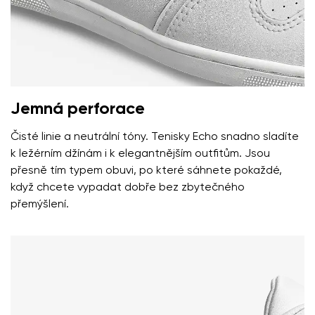
Změnit region
číslo objednávky
Vyberte zemi dodání
Varianta
Jemná perforace
Textové hodnocení
Vyberte jazyk
Otázka
Čisté linie a neutrální tóny. Tenisky Echo snadno sladíte
k ležérním džínám i k elegantnějším outfitům. Jsou
přesně tím typem obuvi, po které sáhnete pokaždé,
když chcete vypadat dobře bez zbytečného
Hodnocení
přemýšlení.
Změnit
Souhlasím se zpracováním zadaných osobních údajů
ve smyslu
těchto podmínek
a jejich zveřejněním.
Souhlasím se zpracováním zadaných osobních údajů
ve smyslu
těchto podmínek
a jejich zveřejněním.
Přidat hodnocení