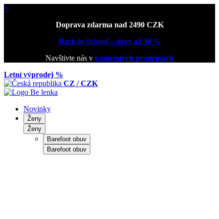
×
Doprava zdarma nad 2490 CZK
Back to School – slevy až 30 %
Navštivte nás v
kamenných prodejnách
Letní výprodej %
CZ / CZK
Novinky
Ženy
Ženy
Barefoot obuv
Barefoot obuv