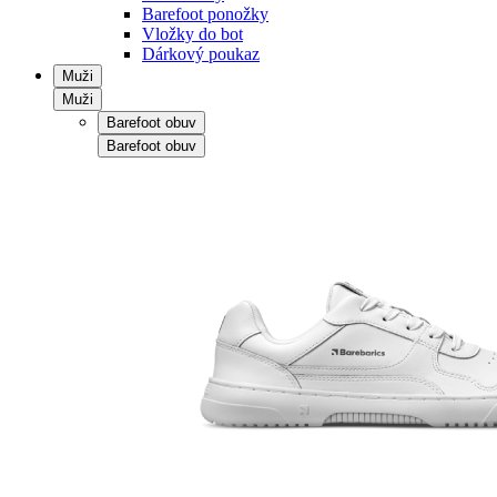
Barefoot ponožky
Vložky do bot
Dárkový poukaz
Muži
Muži
Barefoot obuv
Barefoot obuv