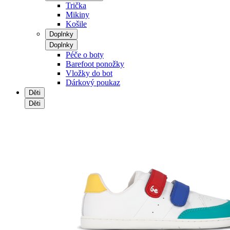
Trička
Mikiny
Košile
Doplnky
Doplnky
Péče o boty
Barefoot ponožky
Vložky do bot
Dárkový poukaz
Děti
Děti