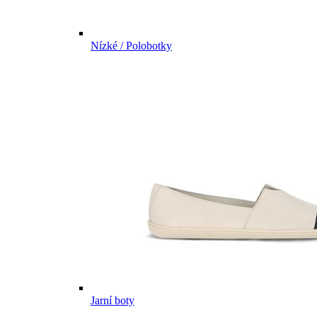
Nízké / Polobotky
Jarní boty