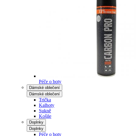
Péče o boty
Dámské oblečení
Dámské oblečení
Trička
Kalhoty
Sukně
Košile
Doplnky
Doplnky
Péče o boty