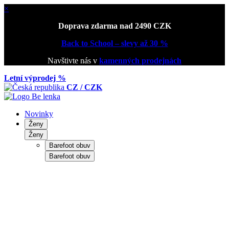
×
Doprava zdarma nad 2490 CZK
Back to School – slevy až 30 %
Navštivte nás v
kamenných prodejnách
Letní výprodej %
CZ / CZK
Novinky
Ženy
Ženy
Barefoot obuv
Barefoot obuv