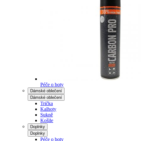
Péče o boty
Dámské oblečení
Dámské oblečení
Trička
Kalhoty
Sukně
Košile
Doplnky
Doplnky
Péče o boty