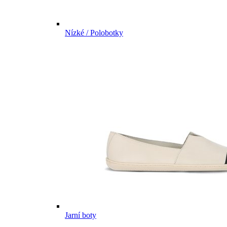
Nízké / Polobotky
Jarní boty