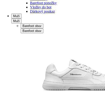
Barefoot ponožky
Vložky do bot
Dárkový poukaz
Muži
Muži
Barefoot obuv
Barefoot obuv