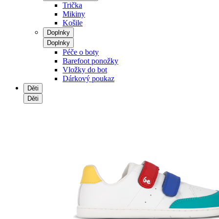
Trička
Mikiny
Košile
Doplnky
Doplnky
Péče o boty
Barefoot ponožky
Vložky do bot
Dárkový poukaz
Děti
Děti