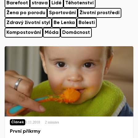
Barefoot
strava
Lidé
Těhotenství
Žena po porodu
Sportování
Životní prostředí
Zdravý životní styl
Be Lenka
Bolesti
Kompostování
Móda
Domácnost
9.11.2018
2 minutes
Článek
První příkrmy