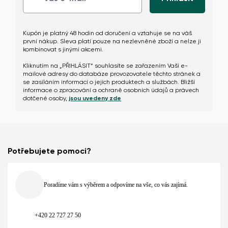
Kupón je platný 48 hodin od doručení a vztahuje se na váš
první nákup. Sleva platí pouze na nezlevněné zboží a nelze ji
kombinovat s jinými akcemi.
Změnit
Kliknutím na „PŘIHLÁSIT“ souhlasíte se zařazením Vaší e-
mailové adresy do databáze provozovatele těchto stránek a
se zasíláním informací o jejích produktech a službách. Bližší
informace o zpracování a ochraně osobních údajů a právech
dotčené osoby,
jsou uvedeny zde
Potřebujete pomoci?
Poradíme vám s výběrem a odpovíme na vše, co vás zajímá.
+420 22 727 27 50