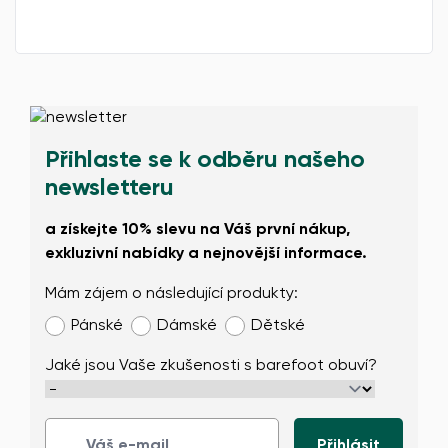
Přihlaste se k odběru našeho
newsletteru
a získejte 10% slevu na Váš první nákup,
exkluzivní nabídky a nejnovější informace.
Mám zájem o následující produkty:
Změnit region
Pánské
Dámské
Dětské
Vyberte zemi dodání
Jaké jsou Vaše zkušenosti s barefoot obuví?
Vyberte jazyk