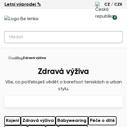
Letní výprodej %
CZ / CZK
0
Úvod
Blog
Zdravá výživa
Zdravá výživa
Vše, co potřebuješ vědět o barefoot teniskách a urban
stylu.
Kojení
Zdravá výživa
Babywearing
Péče o dítě