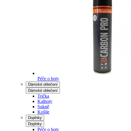
Péče o boty
Dámské oblečení
Dámské oblečení
Trička
Kalhoty
Sukně
Košile
Doplnky
Doplnky
Péče o boty