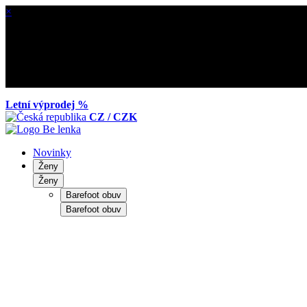
×
Letní výprodej %
CZ / CZK
Novinky
Ženy
Ženy
Barefoot obuv
Barefoot obuv